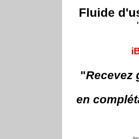
Fluide d'u
iB
"
Recevez g
en compléta
Soci