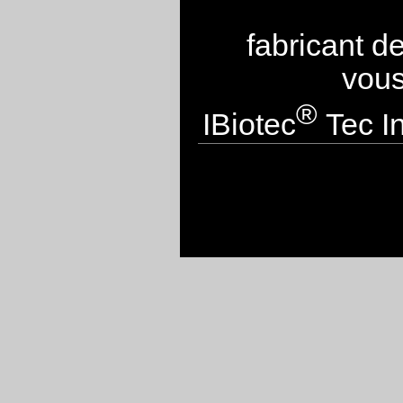
fabricant d
vous
®
IBiotec
Tec In