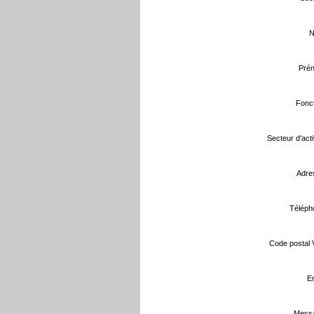
N
Prén
Fonct
Secteur d'activ
Adre
Téléph
Code postal Vi
Em
Messa