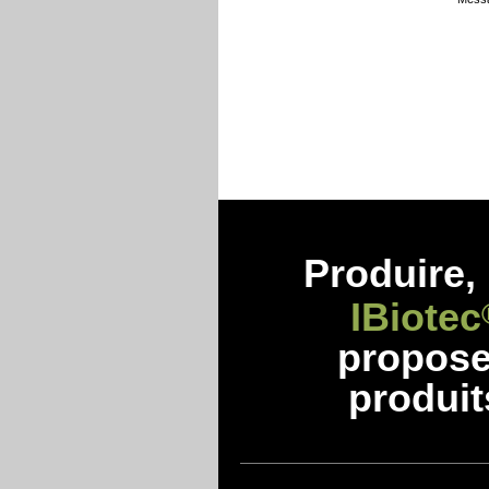
Produire, 
IBiotec
propos
produit