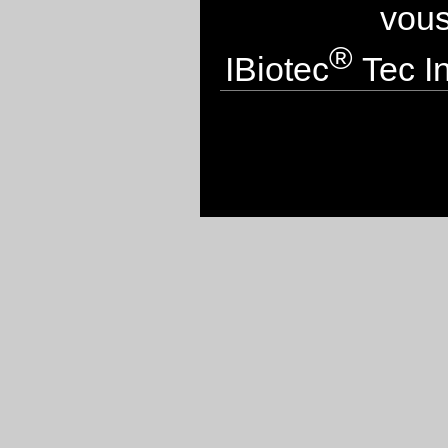
vous
®
IBiotec
Tec In