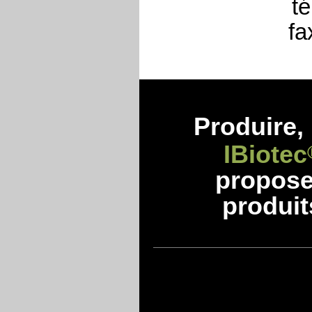
té
fa
Produire, 
IBiotec
propos
produit